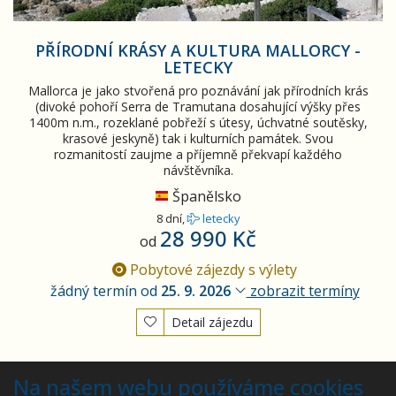
PŘÍRODNÍ KRÁSY A KULTURA MALLORCY -
LETECKY
Mallorca je jako stvořená pro poznávání jak přírodních krás
(divoké pohoří Serra de Tramutana dosahující výšky přes
1400m n.m., rozeklané pobřeží s útesy, úchvatné soutěsky,
krasové jeskyně) tak i kulturních památek. Svou
rozmanitostí zaujme a příjemně překvapí každého
návštěvníka.
Španělsko
8 dní,
letecky
28 990 Kč
od
Pobytové zájezdy s výlety
žádný termín od
25. 9. 2026
zobrazit termíny
Detail zájezdu
Vyhledán
1
zájezd
Na našem webu používáme cookies