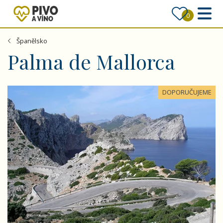
0
Španělsko
Palma de Mallorca
Přírodní krásy a kultura Mallorcy - letecky
DOPORUČUJEME