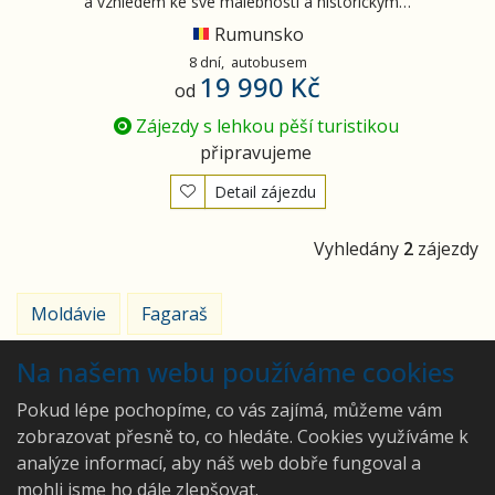
a vzhledem ke své malebnosti a historickým…
Rumunsko
8 dní,
autobusem
19 990 Kč
od
Zájezdy s lehkou pěší turistikou
připravujeme
Detail zájezdu
Vyhledány
2
zájezdy
Moldávie
Fagaraš
Na našem webu používáme cookies
Pokud lépe pochopíme, co vás zajímá, můžeme vám
zobrazovat přesně to, co hledáte. Cookies využíváme k
analýze informací, aby náš web dobře fungoval a
Ing. Hana Lepková - CA
mohli jsme ho dále zlepšovat.