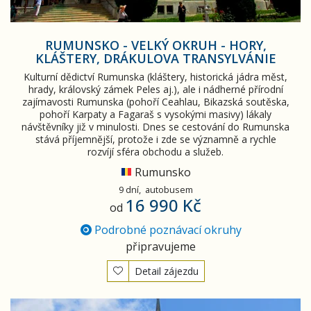
RUMUNSKO - VELKÝ OKRUH - HORY,
KLÁŠTERY, DRÁKULOVA TRANSYLVÁNIE
Kulturní dědictví Rumunska (kláštery, historická jádra měst,
hrady, královský zámek Peles aj.), ale i nádherné přírodní
zajímavosti Rumunska (pohoří Ceahlau, Bikazská soutěska,
pohoří Karpaty a Fagaraš s vysokými masivy) lákaly
návštěvníky již v minulosti. Dnes se cestování do Rumunska
stává příjemnější, protože i zde se významně a rychle
rozvíjí sféra obchodu a služeb.
Rumunsko
9 dní,
autobusem
16 990 Kč
od
Podrobné poznávací okruhy
připravujeme
Detail zájezdu
Pohodový týden v Transylvánii