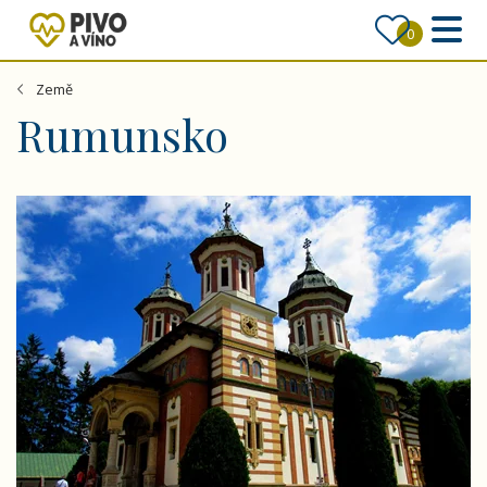
0
Země
Rumunsko
Rumunsko - velký okruh - hory, kláštery, Drákulova Trans