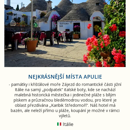
NEJKRÁSNĚJŠÍ MÍSTA APULIE
- památky i křišťálové moře Zájezd do romantické části jižní
Itálie na samý „podpatek“ italské boty, kde se nachází
malebná historická městečka i jedinečné pláže s bílým
pískem a průzračnou bleděmodrou vodou, pro které je
oblast přezdívána „Karibik Středomoří“. Náš hotel má
bazén, ale neleží přímo u pláže, koupání je možné v rámci
výletů.
Itálie