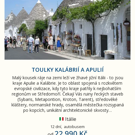
TOULKY KALÁBRIÍ A APULIÍ
Malý kousek ráje na zemi leží ve žhavé jižní Itálii - to jsou
kraje Apulie a Kalábrie. Je to oblast spojená s rozkvětem
evropské civilizace, kdy tyto kraje patřily k nejbohatším
regionům ve Středomoří. Čekají Vás ruiny řeckých staveb
(Sybaris, Metapontion, Kroton, Tarent), středověké
kláštery, normanské hrady, osamělá městečka rozsypaná
po kopcích, unikátní architektonické skvosty…
Itálie
12 dní,
autobusem
22 990 Kč
od