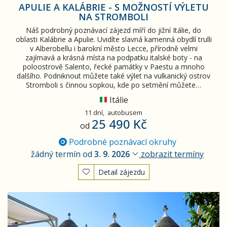
APULIE A KALÁBRIE - S MOŽNOSTÍ VÝLETU
NA STROMBOLI
Náš podrobný poznávací zájezd míří do jižní Itálie, do
oblasti Kalábrie a Apulie. Uvidíte slavná kamenná obydlí trulli
v Alberobellu i barokní město Lecce, přírodně velmi
zajímavá a krásná místa na podpatku italské boty - na
poloostrově Salento, řecké památky v Paestu a mnoho
dalšího. Podniknout můžete také výlet na vulkanický ostrov
Stromboli s činnou sopkou, kde po setmění můžete…
Itálie
11 dní,
autobusem
25 490 Kč
od
Podrobné poznávací okruhy
žádný termín od
3. 9. 2026
zobrazit termíny
Detail zájezdu
Nejkrásnější místa Apulie