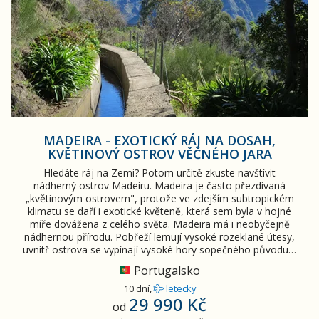
MADEIRA - EXOTICKÝ RÁJ NA DOSAH,
KVĚTINOVÝ OSTROV VĚČNÉHO JARA
Hledáte ráj na Zemi? Potom určitě zkuste navštívit
nádherný ostrov Madeiru. Madeira je často přezdívaná
„květinovým ostrovem", protože ve zdejším subtropickém
klimatu se daří i exotické květeně, která sem byla v hojné
míře dovážena z celého světa. Madeira má i neobyčejně
nádhernou přírodu. Pobřeží lemují vysoké rozeklané útesy,
uvnitř ostrova se vypínají vysoké hory sopečného původu…
Portugalsko
10 dní,
letecky
29 990 Kč
od