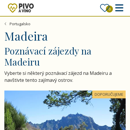
0
Portugalsko
Madeira
Poznávací zájezdy na
Madeiru
Vyberte si některý poznávací zájezd na Madeiru a
navštivte tento zajímavý ostrov.
Madeira - exotický ráj na dosah, květinový ostrov věčného
DOPORUČUJEME