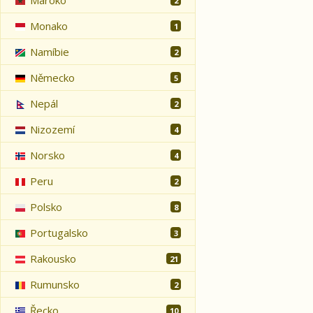
Maroko
2
Monako
1
Namíbie
2
Německo
5
Nepál
2
Nizozemí
4
Norsko
4
Peru
2
Polsko
8
Portugalsko
3
Rakousko
21
Rumunsko
2
Řecko
10