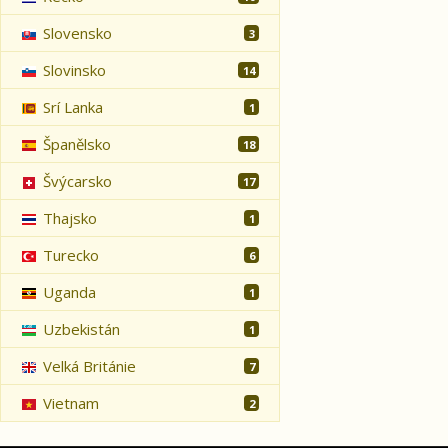
Slovensko
3
Slovinsko
14
Srí Lanka
1
Španělsko
18
Švýcarsko
17
Thajsko
1
Turecko
6
Uganda
1
Uzbekistán
1
Velká Británie
7
Vietnam
2