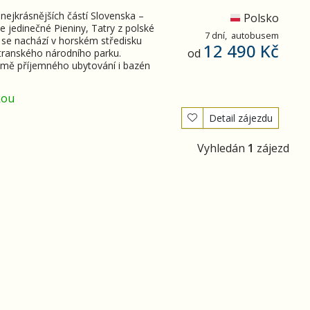
nejkrásnějších částí Slovenska –
Polsko
 jedinečné Pieniny, Tatry z polské
7 dní,
autobusem
í se nachází v horském středisku
12 490 Kč
od
tranského národního parku.
romě příjemného ubytování i bazén
kou
Detail zájezdu
Vyhledán
1
zájezd