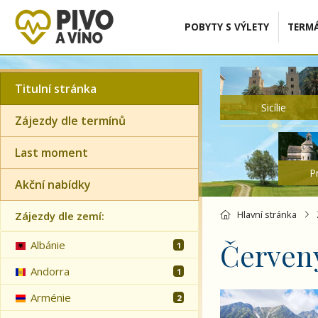
POBYTY S VÝLETY
TERMÁ
Titulní stránka
Sicílie
Zájezdy dle termínů
Last moment
P
Akční nabídky
Hlavní stránka
Zájezdy dle zemí:
Červený
Albánie
1
Andorra
1
Národní parky Tatr
Arménie
2