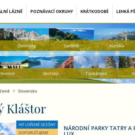
LNÍ LÁZNĚ
POZNÁVACÍ OKRUHY
KRÁTKODOBÉ
LEHKÁ PĚ
Dolomity
Sardinie
Korsika
rovence
Skotsko
Toskánsko
A
Země
Slovensko
 Kláštor
y a Pieniny z polské i slovenské strany – LUX
HIT LOŇSKÉ SEZÓNY
NÁRODNÍ PARKY TATRY A P
DOPORUČUJEME
LUX