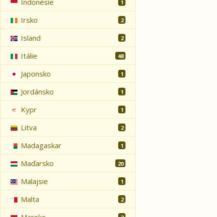
Indonésie
1
Irsko
2
Island
2
Itálie
48
Japonsko
1
Jordánsko
1
Kypr
1
Litva
2
Madagaskar
1
Maďarsko
20
Malajsie
1
Malta
2