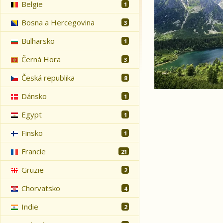
Belgie
1
Bosna a Hercegovina
3
Bulharsko
1
Černá Hora
3
Česká republika
8
Dánsko
1
Egypt
1
Finsko
1
Francie
21
Gruzie
2
Chorvatsko
4
Indie
2