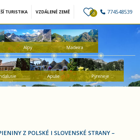
774548539
ŠÍ TURISTIKA
VZDÁLENÉ ZEMĚ
0
Alpy
Madeira
ndalusie
Apulie
Pyreneje
IENINY Z POLSKÉ I SLOVENSKÉ STRANY –