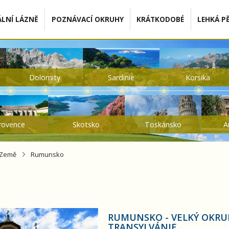
LNÍ LÁZNĚ
POZNÁVACÍ OKRUHY
KRÁTKODOBÉ
LEHKÁ PĚ
Dolomity
Sardinie
Korsika
rovence
Skotsko
Toskánsko
A
Země
Rumunsko
okruh - hory, kláštery, Drákulova Transylvánie
RUMUNSKO - VELKÝ OKRUH
TRANSYLVÁNIE