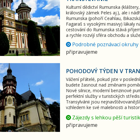
Kulturní dědictví Rumunska (kláštery,
královský zámek Peles aj.), ale i nád
Rumunska (pohoří Ceahlau, Bikazská
Fagaraš s vysokými masivy) lákaly ná
cestování do Rumunska stává příjem
a rychle rozvíjí sféra obchodu a služ
Podrobné poznávací okruhy
připravujeme
Transylvánii
POHODOVÝ TÝDEN V TRAN
Vážení přátelé, pokud jste v posledn
budete žasnout nad změnami poměrů v
Nové silnice, moderní benzinové pum
perfektní služby v turistických střed
Transylvánii jsou nejnavštěvovaněj
vzhledem ke své malebnosti a histo
Zájezdy s lehkou pěší turisti
připravujeme