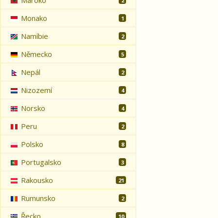
Maroko
2
Monako
1
Namíbie
2
Německo
5
Nepál
2
Nizozemí
4
Norsko
4
Peru
2
Polsko
8
Portugalsko
3
Rakousko
21
Rumunsko
2
Řecko
10