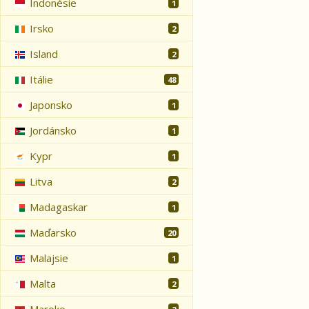
Indonésie
1
Irsko
2
Island
2
Itálie
48
Japonsko
1
Jordánsko
1
Kypr
1
Litva
2
Madagaskar
1
Maďarsko
20
Malajsie
1
Malta
2