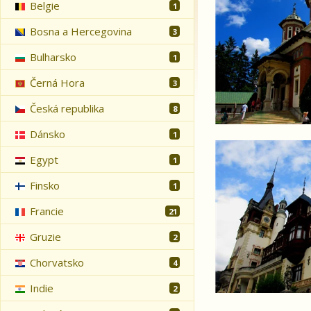
Belgie
1
Bosna a Hercegovina
3
Bulharsko
1
Černá Hora
3
Česká republika
8
Dánsko
1
Pohodový týden v 
Egypt
1
Finsko
1
Francie
21
Gruzie
2
Chorvatsko
4
Indie
2