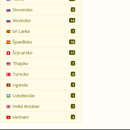
Slovensko
3
Slovinsko
14
Srí Lanka
1
Španělsko
18
Švýcarsko
17
Thajsko
1
Turecko
6
Uganda
1
Uzbekistán
1
Velká Británie
7
Vietnam
2