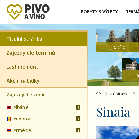
POBYTY S VÝLETY
TERMÁ
Titulní stránka
Sicílie
Zájezdy dle termínů
Last moment
P
Akční nabídky
Hlavní stránka
Zájezdy dle zemí:
Sinaia
Albánie
1
Andorra
1
Rumunsko - velký 
Arménie
2