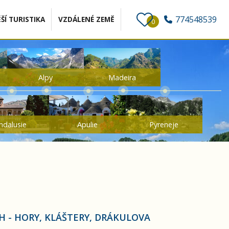
774548539
ŠÍ TURISTIKA
VZDÁLENÉ ZEMĚ
0
Alpy
Madeira
ndalusie
Apulie
Pyreneje
 - HORY, KLÁŠTERY, DRÁKULOVA