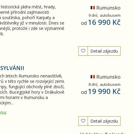
 historická jádra měst, hrady,
Rumunsko
herné přírodní zajímavosti
9 dní,
autobusem
 soutěska, pohoří Karpaty a
16 990 Kč
od
vštěvníky již v minulosti. Dnes se
nější, protože i zde se významně
eb.
Detail zájezdu
SYLVÁNII
ích letech Rumunsko nenavštívili,
Rumunsko
 této rychle se rozvíjející zemi.
8 dní,
autobusem
py, fungující obchody plné zboží,
19 990 Kč
od
iscích. Bucegijské hory v Drákulově
šími horami v Rumunsku a
rickým…
kou
Detail zájezdu