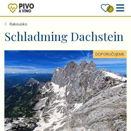
0
Rakousko
Schladming Dachstein
Velkolepý Dachstein se slevovou kartou
DOPORUČUJEME