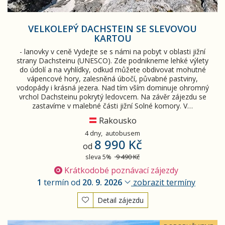
VELKOLEPÝ DACHSTEIN SE SLEVOVOU
KARTOU
- lanovky v ceně Vydejte se s námi na pobyt v oblasti jižní
strany Dachsteinu (UNESCO). Zde podnikneme lehké výlety
do údolí a na vyhlídky, odkud můžete obdivovat mohutné
vápencové hory, zalesněná úbočí, půvabné pastviny,
vodopády i krásná jezera. Nad tím vším dominuje ohromný
vrchol Dachsteinu pokrytý ledovcem. Na závěr zájezdu se
zastavíme v malebné části jižní Solné komory. V…
Rakousko
4 dny,
autobusem
8 990 Kč
od
sleva 5%
9 490 Kč
Krátkodobé poznávací zájezdy
1
termín od
20. 9. 2026
zobrazit termíny
Detail zájezdu