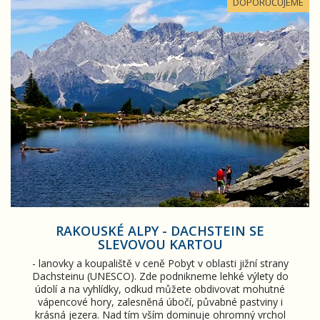
Rakouské Alpy - Dachstein se slevovou kartou
DOPORUČUJEME
RAKOUSKÉ ALPY - DACHSTEIN SE
SLEVOVOU KARTOU
- lanovky a koupaliště v ceně Pobyt v oblasti jižní strany
Dachsteinu (UNESCO). Zde podnikneme lehké výlety do
údolí a na vyhlídky, odkud můžete obdivovat mohutné
vápencové hory, zalesněná úbočí, půvabné pastviny i
krásná jezera. Nad tím vším dominuje ohromný vrchol