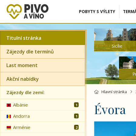
POBYTY S VÝLETY
TERMÁ
Titulní stránka
Sicílie
Zájezdy dle termínů
Last moment
P
Akční nabídky
Hlavní stránka
Zájezdy dle zemí:
Évora
Albánie
1
Andorra
1
Portugalsko - pro
Arménie
2