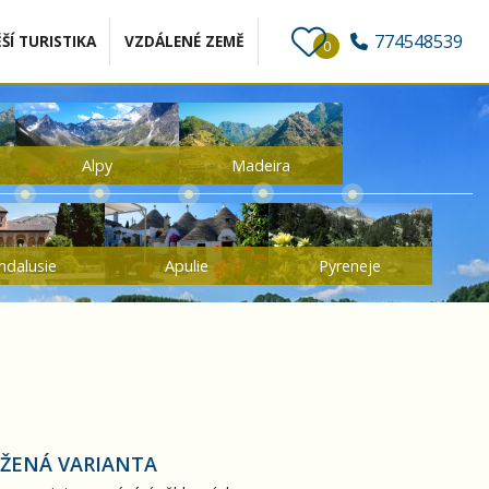
774548539
ŠÍ TURISTIKA
VZDÁLENÉ ZEMĚ
0
Alpy
Madeira
ndalusie
Apulie
Pyreneje
ŽENÁ VARIANTA