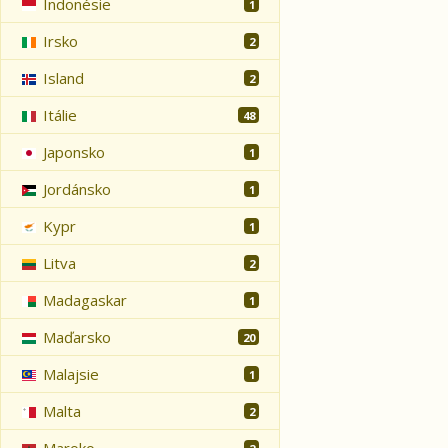
Indonésie
1
Irsko
2
Island
2
Itálie
48
Japonsko
1
Jordánsko
1
Kypr
1
Litva
2
Madagaskar
1
Maďarsko
20
Malajsie
1
Malta
2