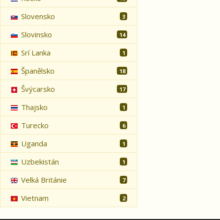
Slovensko
3
Slovinsko
14
Srí Lanka
1
Španělsko
18
Švýcarsko
17
Thajsko
1
Turecko
6
Uganda
1
Uzbekistán
1
Velká Británie
7
Vietnam
2