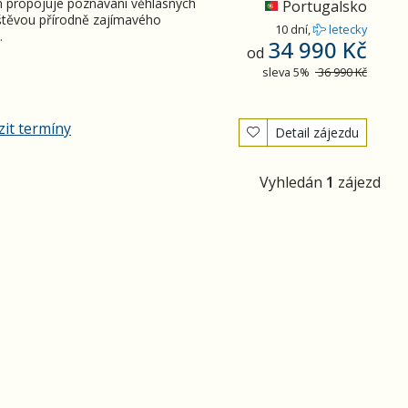
 propojuje poznávání věhlasných
Portugalsko
štěvou přírodně zajímavého
10 dní,
letecky
.
34 990 Kč
od
sleva 5%
36 990 Kč
it termíny
Detail zájezdu
Vyhledán
1
zájezd