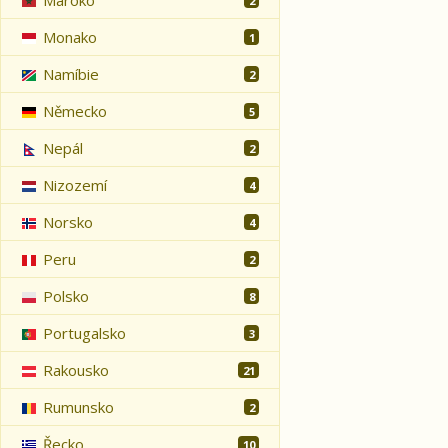
Maroko
2
Monako
1
Namíbie
2
Německo
5
Nepál
2
Nizozemí
4
Norsko
4
Peru
2
Polsko
8
Portugalsko
3
Rakousko
21
Rumunsko
2
Řecko
10