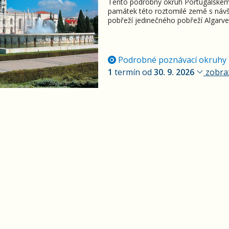
Tento podrobný okruh Portugalskem
památek této roztomilé země s náv
pobřeží jedinečného pobřeží Algarve
Podrobné poznávací okruhy
1
termín od
30. 9. 2026
zobraz