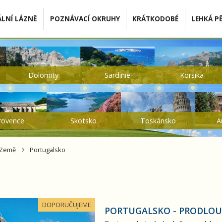
LNÍ LÁZNĚ
POZNÁVACÍ OKRUHY
KRÁTKODOBÉ
LEHKÁ PĚ
Dolomity
Sardinie
Korsika
rovence
Skotsko
Toskánsko
A
Země
Portugalsko
dloužená varianta
DOPORUČUJEME
PORTUGALSKO - PRODLOU