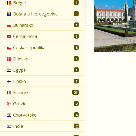
Belgie
1
Bosna a Hercegovina
3
Bulharsko
1
Černá Hora
3
Česká republika
8
Dánsko
1
Egypt
1
Finsko
1
Francie
21
Gruzie
2
Chorvatsko
4
Indie
2