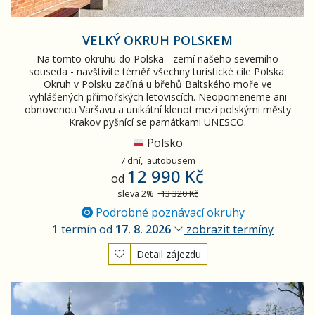
VELKÝ OKRUH POLSKEM
Na tomto okruhu do Polska - zemí našeho severního
souseda - navštívíte téměř všechny turistické cíle Polska.
Okruh v Polsku začíná u břehů Baltského moře ve
vyhlášených přímořských letoviscích. Neopomeneme ani
obnovenou Varšavu a unikátní klenot mezi polskými městy
Krakov pyšnící se památkami UNESCO.
Polsko
7 dní,
autobusem
12 990 Kč
od
sleva 2%
13 320 Kč
Podrobné poznávací okruhy
1
termín od
17. 8. 2026
zobrazit termíny
Detail zájezdu
Krakov - město králů