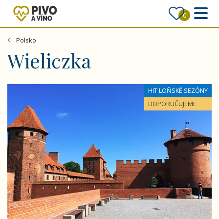
0
Polsko
Wieliczka
Velký okruh Polskem
HIT LOŇSKÉ SEZÓNY
DOPORUČUJEME