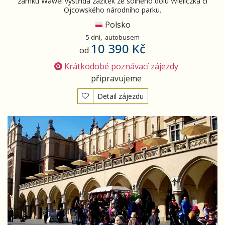
zámku Wawel vystřídá zážitek ze solného dolu Wieliczka či
Ojcowského národního parku.
Polsko
5 dní,
autobusem
10 390 Kč
od
Krátkodobé poznávací zájezdy
připravujeme
Detail zájezdu
Květnové Polsko - Poznaň a Dolní Slezsko