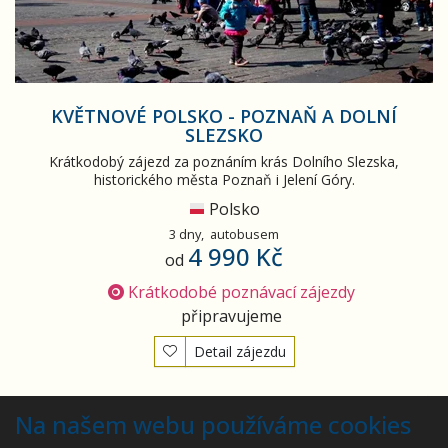
KVĚTNOVÉ POLSKO - POZNAŇ A DOLNÍ
SLEZSKO
Krátkodobý zájezd za poznáním krás Dolního Slezska,
historického města Poznaň i Jelení Góry.
Polsko
3 dny,
autobusem
4 990 Kč
od
Krátkodobé poznávací zájezdy
připravujeme
Detail zájezdu
Vyhledáno
6
zájezdů
Na našem webu používáme cookies