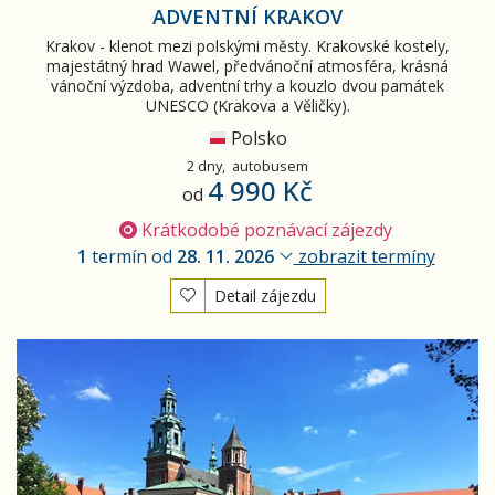
ADVENTNÍ KRAKOV
Krakov - klenot mezi polskými městy. Krakovské kostely,
majestátný hrad Wawel, předvánoční atmosféra, krásná
vánoční výzdoba, adventní trhy a kouzlo dvou památek
UNESCO (Krakova a Věličky).
Polsko
2 dny,
autobusem
4 990 Kč
od
Krátkodobé poznávací zájezdy
1
termín od
28. 11. 2026
zobrazit termíny
Detail zájezdu
UNESCO památky Polska