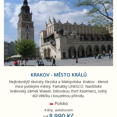
KRAKOV - MĚSTO KRÁLŮ
Nejkrásnější skvosty Slezska a Malopolska. Krakov - klenot
mezi polskými městy. Památky UNESCO. Navštívíte
královský zámek Wawel, židovskou čtvrť Kazimierz, solný
důl Věličku i kouzelnou přírodu.
Polsko
4 dny,
autobusem
8 990 Kč
od