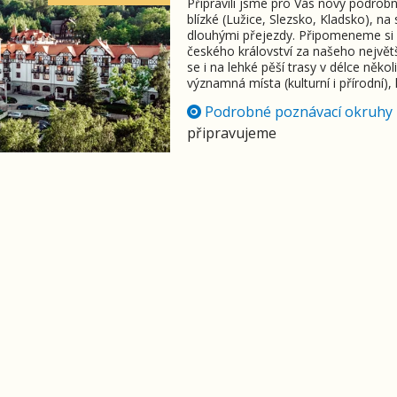
Připravili jsme pro Vás nový podrob
blízké (Lužice, Slezsko, Kladsko), na 
dlouhými přejezdy. Připomeneme si ob
českého království za našeho největ
se i na lehké pěší trasy v délce něk
významná místa (kulturní i přírodní),
Podrobné poznávací okruhy
připravujeme