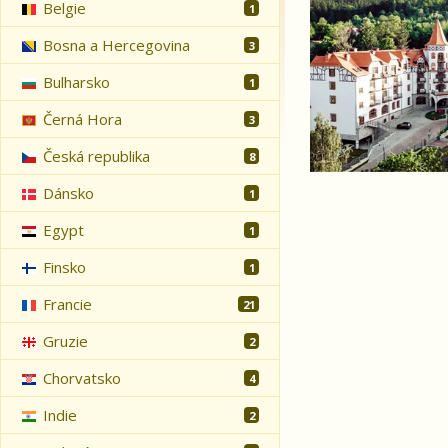
Belgie
1
Bosna a Hercegovina
3
Bulharsko
1
Černá Hora
3
Česká republika
8
Dánsko
1
Egypt
1
Finsko
1
Francie
21
Gruzie
2
Chorvatsko
4
Indie
2