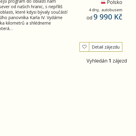
nější program do oblasti nám
Polsko
sever od našich hranic, s nepříliš
4 dny,
autobusem
lasti, které kdysi bývaly součástí
9 990 Kč
od
šího panovníka Karla IV. Vydáme
olika kilometrů a shlédneme
 která…
Detail zájezdu
Vyhledán
1
zájezd