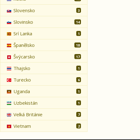
Slovensko
3
Slovinsko
14
Srí Lanka
1
Španělsko
18
Švýcarsko
17
Thajsko
1
Turecko
6
Uganda
1
Uzbekistán
1
Velká Británie
7
Vietnam
2