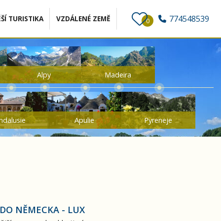
774548539
ŠÍ TURISTIKA
VZDÁLENÉ ZEMĚ
0
Alpy
Madeira
ndalusie
Apulie
Pyreneje
 DO NĚMECKA - LUX