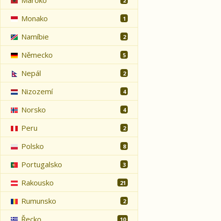
Maroko
2
Monako
1
Namíbie
2
Německo
5
Nepál
2
Nizozemí
4
Norsko
4
Peru
2
Polsko
8
Portugalsko
3
Rakousko
21
Rumunsko
2
Řecko
10