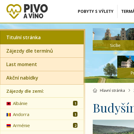
POBYTY S VÝLETY
TERMÁ
Titulní stránka
Sicílie
Zájezdy dle termínů
Last moment
P
Akční nabídky
Hlavní stránka
Zájezdy dle zemí:
Budyšín
Albánie
1
Andorra
1
Relax v Polsku s v
Arménie
2