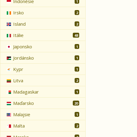
Indonésie
1
Irsko
2
Island
2
Itálie
48
Japonsko
1
Jordánsko
1
Kypr
1
Litva
2
Madagaskar
1
Maďarsko
20
Malajsie
1
Malta
2