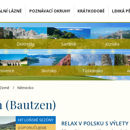
LNÍ LÁZNĚ
POZNÁVACÍ OKRUHY
KRÁTKODOBÉ
LEHKÁ PĚ
Dolomity
Sardinie
Korsika
rovence
Skotsko
Toskánsko
A
Země
Německo
 (Bautzen)
ýlety do Německa - LUX
HIT LOŇSKÉ SEZÓNY
RELAX V POLSKU S VÝLETY
DOPORUČUJEME