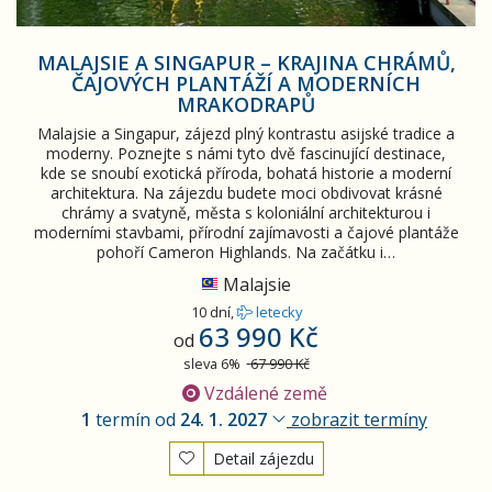
MALAJSIE A SINGAPUR – KRAJINA CHRÁMŮ,
ČAJOVÝCH PLANTÁŽÍ A MODERNÍCH
MRAKODRAPŮ
Malajsie a Singapur, zájezd plný kontrastu asijské tradice a
moderny. Poznejte s námi tyto dvě fascinující destinace,
kde se snoubí exotická příroda, bohatá historie a moderní
architektura. Na zájezdu budete moci obdivovat krásné
chrámy a svatyně, města s koloniální architekturou i
moderními stavbami, přírodní zajímavosti a čajové plantáže
pohoří Cameron Highlands. Na začátku i…
Malajsie
10 dní,
letecky
63 990 Kč
od
sleva 6%
67 990 Kč
Vzdálené země
1
termín od
24. 1. 2027
zobrazit termíny
Detail zájezdu