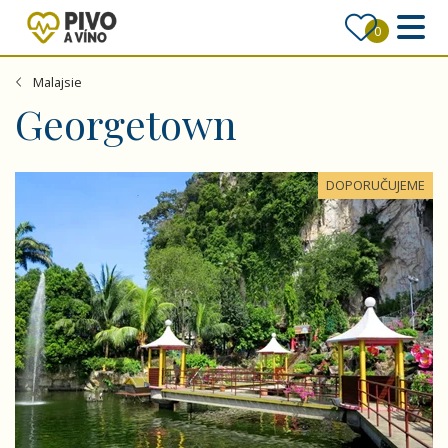
0
Malajsie
Georgetown
Malajsie a Singapur – krajina chrámů, čajových plantáží
DOPORUČUJEME