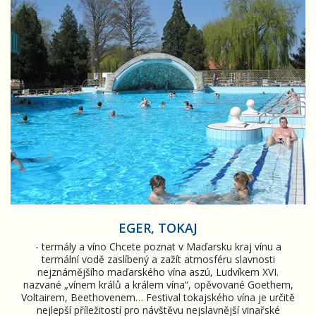
Eger, Tokaj
EGER, TOKAJ
- termály a víno Chcete poznat v Maďarsku kraj vínu a
termální vodě zaslíbený a zažít atmosféru slavnosti
nejznámějšího maďarského vína aszú, Ludvíkem XVI.
nazvané „vínem králů a králem vína“, opěvované Goethem,
Voltairem, Beethovenem… Festival tokajského vína je určitě
nejlepší příležitostí pro návštěvu nejslavnější vinařské