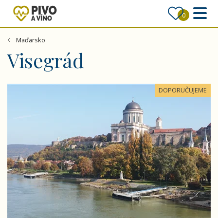
0
Maďarsko
Visegrád
Metropole na Dunaji - Bratislava, Budapešť, Vídeň
DOPORUČUJEME