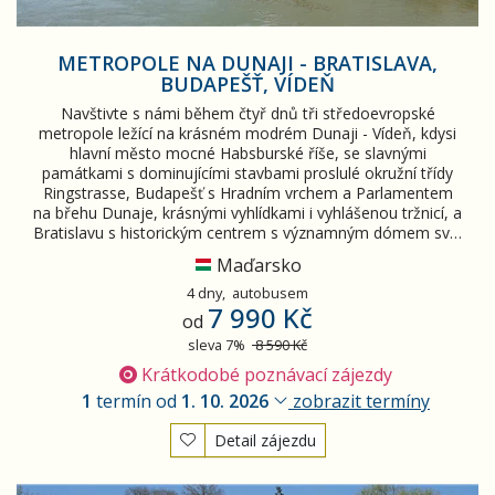
METROPOLE NA DUNAJI - BRATISLAVA,
BUDAPEŠŤ, VÍDEŇ
Navštivte s námi během čtyř dnů tři středoevropské
metropole ležící na krásném modrém Dunaji - Vídeň, kdysi
hlavní město mocné Habsburské říše, se slavnými
památkami s dominujícími stavbami proslulé okružní třídy
Ringstrasse, Budapešť s Hradním vrchem a Parlamentem
na břehu Dunaje, krásnými vyhlídkami i vyhlášenou tržnicí, a
Bratislavu s historickým centrem s významným dómem sv…
Maďarsko
4 dny,
autobusem
7 990 Kč
od
sleva 7%
8 590 Kč
Krátkodobé poznávací zájezdy
1
termín od
1. 10. 2026
zobrazit termíny
Detail zájezdu