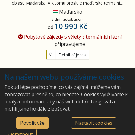
oblasti Maďarska. A k tomu proslulé maďarské termální…
Maďarsko
5 dní,
autobusem
10 990 Kč
od
Pobytové zájezdy s výlety z termálních lázní
připravujeme
Detail zájezdu
Vyhledány
2
zájezdy
Na našem webu používáme cookies
Pokud lépe pochopíme, co vás zajímá, můžeme vám
zobrazovat přesně to, co hledáte. Cookies využíváme k
analýze informací, aby náš web dobře fungoval a
Ing. Hana Lepková - CA
mohli jsme ho dále zlepšovat.
Pivo a víno.cz
©2026 Ing. Hana Lepková -
Východní 546, 66424 Drásov
CA Pivo a víno.cz
Povolit vše
Nastavit cookies
774548539
Odmítnout
hana.lepkova@pivoavino.cz