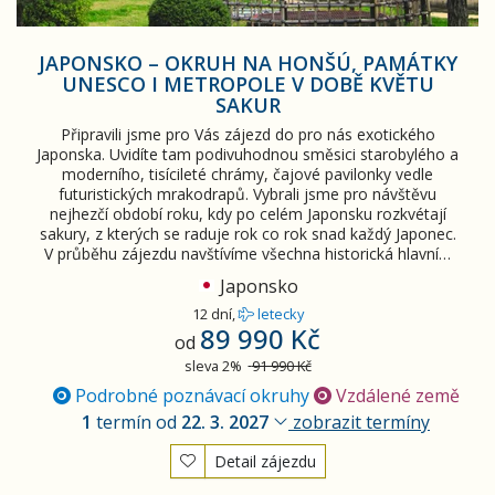
JAPONSKO – OKRUH NA HONŠÚ, PAMÁTKY
UNESCO I METROPOLE V DOBĚ KVĚTU
SAKUR
Připravili jsme pro Vás zájezd do pro nás exotického
Japonska. Uvidíte tam podivuhodnou směsici starobylého a
moderního, tisícileté chrámy, čajové pavilonky vedle
futuristických mrakodrapů. Vybrali jsme pro návštěvu
nejhezčí období roku, kdy po celém Japonsku rozkvétají
sakury, z kterých se raduje rok co rok snad každý Japonec.
V průběhu zájezdu navštívíme všechna historická hlavní…
Japonsko
12 dní,
letecky
89 990 Kč
od
sleva 2%
91 990 Kč
Podrobné poznávací okruhy
Vzdálené země
1
termín od
22. 3. 2027
zobrazit termíny
Detail zájezdu