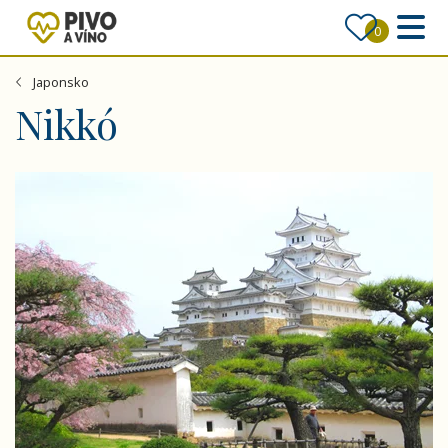
0
Japonsko
Nikkó
JAPONSKO – okruh na Honšú, památky UNESCO i metropo