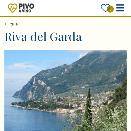
0
Itálie
Riva del Garda
Léto u malebného jezera Garda