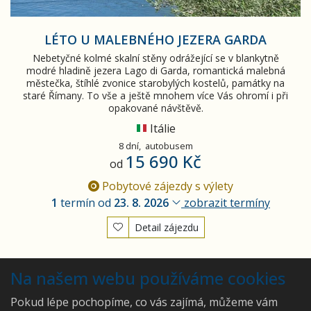
LÉTO U MALEBNÉHO JEZERA GARDA
Nebetyčné kolmé skalní stěny odrážející se v blankytně
modré hladině jezera Lago di Garda, romantická malebná
městečka, štíhlé zvonice starobylých kostelů, památky na
staré Římany. To vše a ještě mnohem více Vás ohromí i při
opakované návštěvě.
Itálie
8 dní,
autobusem
15 690 Kč
od
Pobytové zájezdy s výlety
1
termín od
23. 8. 2026
zobrazit termíny
Detail zájezdu
Vyhledán
1
zájezd
Na našem webu používáme cookies
Pokud lépe pochopíme, co vás zajímá, můžeme vám