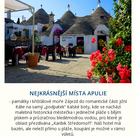
NEJKRÁSNĚJŠÍ MÍSTA APULIE
- památky i křišťálové moře Zájezd do romantické části jižní
Itálie na samý „podpatek“ italské boty, kde se nachází
malebná historická městečka i jedinečné pláže s bílým
pískem a průzračnou bleděmodrou vodou, pro které je
oblast přezdívána „Karibik Středomoří“. Náš hotel má
bazén, ale neleží přímo u pláže, koupání je možné v rámci
výletů.