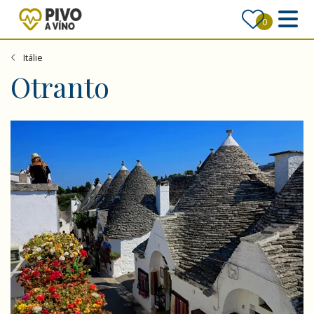
0
Itálie
Otranto
Apulie a Kalábrie - s možností výletu na Stromboli