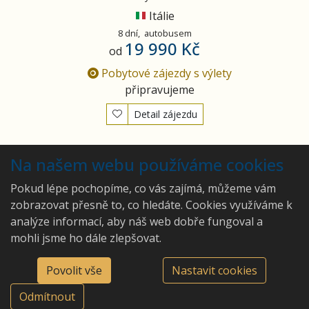
Itálie
8 dní,
autobusem
19 990 Kč
od
Pobytové zájezdy s výlety
připravujeme
Detail zájezdu
Vyhledány
2
zájezdy
Na našem webu používáme cookies
Pokud lépe pochopíme, co vás zajímá, můžeme vám
zobrazovat přesně to, co hledáte. Cookies využíváme k
analýze informací, aby náš web dobře fungoval a
Ing. Hana Lepková - CA
mohli jsme ho dále zlepšovat.
Pivo a víno.cz
©2026 Ing. Hana Lepková -
Východní 546, 66424 Drásov
CA Pivo a víno.cz
Povolit vše
Nastavit cookies
774548539
Odmítnout
hana.lepkova@pivoavino.cz