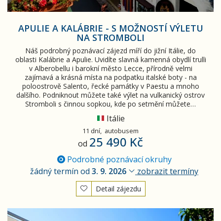
APULIE A KALÁBRIE - S MOŽNOSTÍ VÝLETU
NA STROMBOLI
Náš podrobný poznávací zájezd míří do jižní Itálie, do
oblasti Kalábrie a Apulie. Uvidíte slavná kamenná obydlí trulli
v Alberobellu i barokní město Lecce, přírodně velmi
zajímavá a krásná místa na podpatku italské boty - na
poloostrově Salento, řecké památky v Paestu a mnoho
dalšího. Podniknout můžete také výlet na vulkanický ostrov
Stromboli s činnou sopkou, kde po setmění můžete…
Itálie
11 dní,
autobusem
25 490 Kč
od
Podrobné poznávací okruhy
žádný termín od
3. 9. 2026
zobrazit termíny
Detail zájezdu
Nejkrásnější místa Apulie