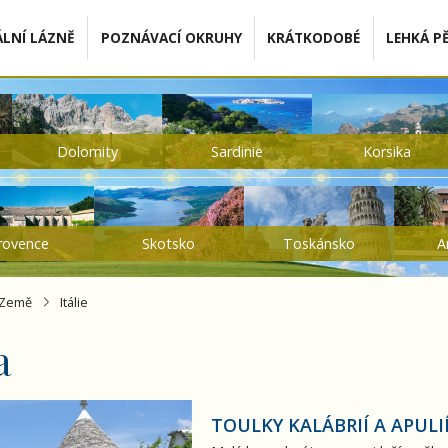
LNÍ LÁZNĚ
POZNÁVACÍ OKRUHY
KRÁTKODOBÉ
LEHKÁ PĚ
Dolomity
Sardinie
Korsika
rovence
Skotsko
Toskánsko
A
Země
Itálie
a
pulií
TOULKY KALÁBRIÍ A APULI