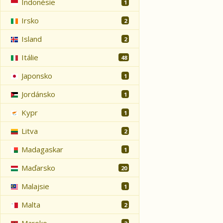
Indonésie
1
Irsko
2
Island
2
Itálie
48
Japonsko
1
Jordánsko
1
Kypr
1
Litva
2
Madagaskar
1
Maďarsko
20
Malajsie
1
Malta
2