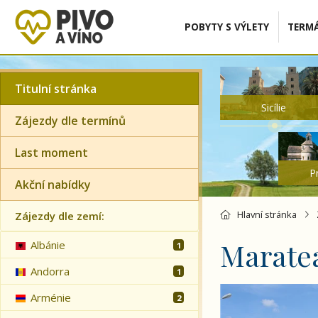
POBYTY S VÝLETY
TERMÁ
Titulní stránka
Sicílie
Zájezdy dle termínů
Last moment
P
Akční nabídky
Hlavní stránka
Zájezdy dle zemí:
Marate
Albánie
1
Andorra
1
Toulky Kalábrií a A
Arménie
2