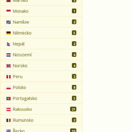
Maroko
2
Monako
1
Namíbie
2
Německo
5
Nepál
2
Nizozemí
4
Norsko
4
Peru
2
Polsko
8
Portugalsko
3
Rakousko
21
Rumunsko
2
Řecko
10