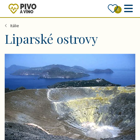
0
Itálie
Liparské ostrovy
Liparské ostrovy - letecky