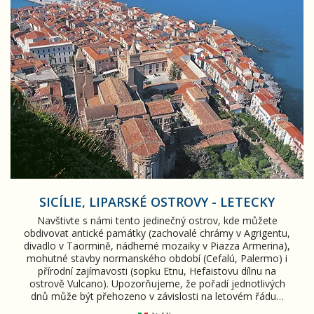
SICÍLIE, LIPARSKÉ OSTROVY - LETECKY
Navštivte s námi tento jedinečný ostrov, kde můžete
obdivovat antické památky (zachovalé chrámy v Agrigentu,
divadlo v Taormině, nádherné mozaiky v Piazza Armerina),
mohutné stavby normanského období (Cefalú, Palermo) i
přírodní zajímavosti (sopku Etnu, Hefaistovu dílnu na
ostrově Vulcano). Upozorňujeme, že pořadí jednotlivých
dnů může být přehozeno v závislosti na letovém řádu…