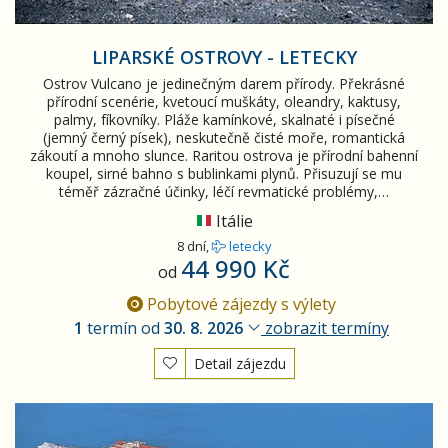
LIPARSKÉ OSTROVY - LETECKY
Ostrov Vulcano je jedinečným darem přírody. Překrásné
přírodní scenérie, kvetoucí muškáty, oleandry, kaktusy,
palmy, fíkovníky. Pláže kamínkové, skalnaté i písečné
(jemný černý písek), neskutečně čisté moře, romantická
zákoutí a mnoho slunce. Raritou ostrova je přírodní bahenní
koupel, sirné bahno s bublinkami plynů. Přisuzují se mu
téměř zázračné účinky, léčí revmatické problémy,…
Itálie
8 dní,
letecky
44 990 Kč
od
Pobytové zájezdy s výlety
1
termín od
30. 8. 2026
zobrazit termíny
Detail zájezdu
Sicílie, Liparské ostrovy - letecky