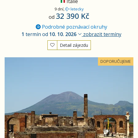
Itálie
9 dní,
letecky
32 390 Kč
od
Podrobné poznávací okruhy
1
termín od
10. 10. 2026
zobrazit termíny
Detail zájezdu
Řím, Neapolský záliv
DOPORUČUJEME