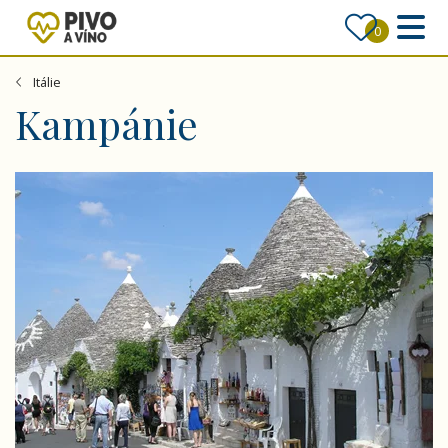
0
Itálie
Kampánie
Toulky Kalábrií a Apulií