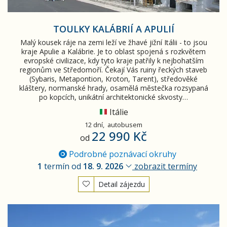
TOULKY KALÁBRIÍ A APULIÍ
Malý kousek ráje na zemi leží ve žhavé jižní Itálii - to jsou
kraje Apulie a Kalábrie. Je to oblast spojená s rozkvětem
evropské civilizace, kdy tyto kraje patřily k nejbohatším
regionům ve Středomoří. Čekají Vás ruiny řeckých staveb
(Sybaris, Metapontion, Kroton, Tarent), středověké
kláštery, normanské hrady, osamělá městečka rozsypaná
po kopcích, unikátní architektonické skvosty…
Itálie
12 dní,
autobusem
22 990 Kč
od
Podrobné poznávací okruhy
1
termín od
18. 9. 2026
zobrazit termíny
Detail zájezdu
To nejlepší z Itálie - letecky