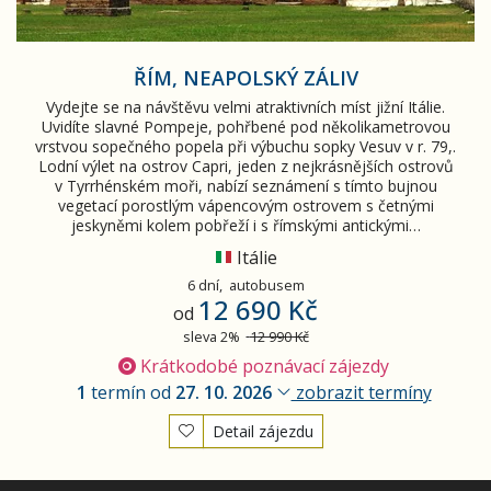
ŘÍM, NEAPOLSKÝ ZÁLIV
Vydejte se na návštěvu velmi atraktivních míst jižní Itálie.
Uvidíte slavné Pompeje, pohřbené pod několikametrovou
vrstvou sopečného popela při výbuchu sopky Vesuv v r. 79,.
Lodní výlet na ostrov Capri, jeden z nejkrásnějších ostrovů
v Tyrrhénském moři, nabízí seznámení s tímto bujnou
vegetací porostlým vápencovým ostrovem s četnými
jeskyněmi kolem pobřeží i s římskými antickými…
Itálie
6 dní,
autobusem
12 690 Kč
od
sleva 2%
12 990 Kč
Krátkodobé poznávací zájezdy
1
termín od
27. 10. 2026
zobrazit termíny
Detail zájezdu
Vyhledány
3
zájezdy