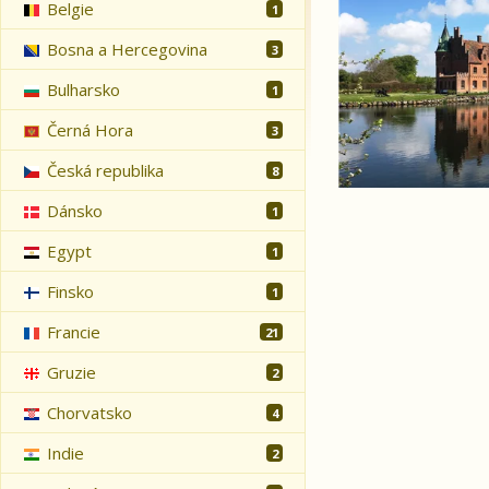
Belgie
1
Bosna a Hercegovina
3
Bulharsko
1
Černá Hora
3
Česká republika
8
Dánsko
1
Egypt
1
Finsko
1
Francie
21
Gruzie
2
Chorvatsko
4
Indie
2