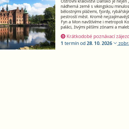
Ostrovní království Dánsko je nejen
nádherná země s vikingskou minulos
bělostnými plážemi, fjordy, rybářsk
pestrostí měst. Kromě nejzajímavějš
Fyn a Mon navštívíme i metropoli K
paláci, živými pěšími zónami a mal
Krátkodobé poznávací zájez
1
termín od
28. 10. 2026
zobra