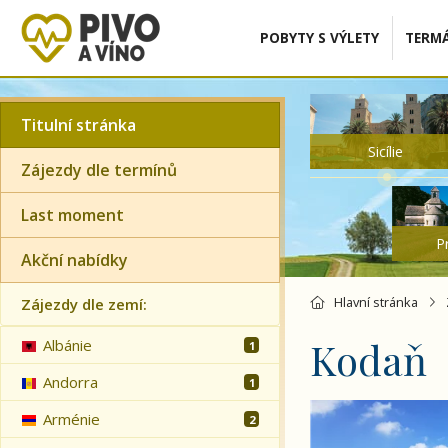
POBYTY S VÝLETY
TERMÁ
Titulní stránka
Sicílie
Zájezdy dle termínů
Last moment
P
Akční nabídky
Hlavní stránka
Zájezdy dle zemí:
Kodaň
Albánie
1
Andorra
1
Nejkrásnější zám
Arménie
2