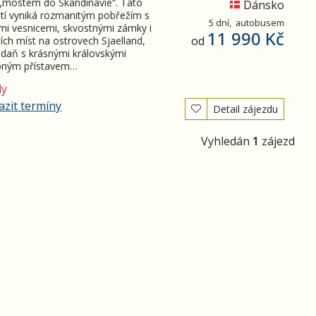
 „mostem do Skandinávie“. Tato
Dánsko
tí vyniká rozmanitým pobřežím s
5 dní,
autobusem
ými vesnicemi, skvostnými zámky i
11 990 Kč
od
ích míst na ostrovech Sjaelland,
odaň s krásnými královskými
ebným přístavem…
dy
zit termíny
Detail zájezdu
Vyhledán
1
zájezd