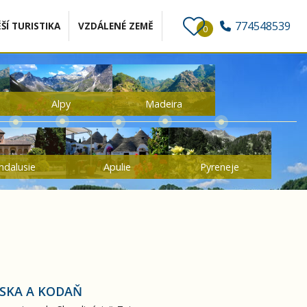
774548539
ŠÍ TURISTIKA
VZDÁLENÉ ZEMĚ
0
Alpy
Madeira
ndalusie
Apulie
Pyreneje
NSKA A KODAŇ