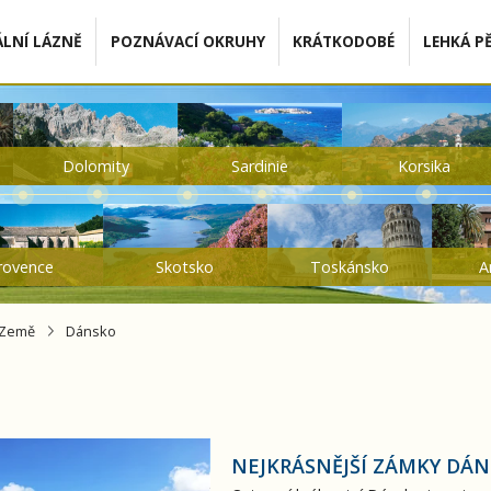
LNÍ LÁZNĚ
POZNÁVACÍ OKRUHY
KRÁTKODOBÉ
LEHKÁ PĚ
Dolomity
Sardinie
Korsika
rovence
Skotsko
Toskánsko
A
Země
Dánsko
ky Dánska a Kodaň
NEJKRÁSNĚJŠÍ ZÁMKY DÁ