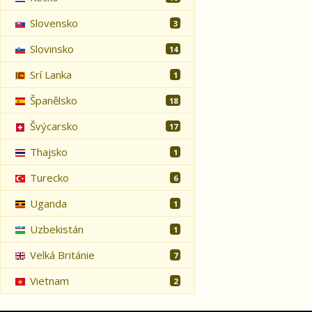
Slovensko
3
Slovinsko
14
Srí Lanka
1
Španělsko
18
Švýcarsko
17
Thajsko
1
Turecko
6
Uganda
1
Uzbekistán
1
Velká Británie
7
Vietnam
2