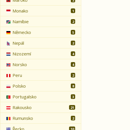
Maroko
2
Monako
1
Namíbie
2
Německo
5
Nepál
2
Nizozemí
4
Norsko
4
Peru
2
Polsko
8
Portugalsko
3
Rakousko
21
Rumunsko
2
Řecko
10