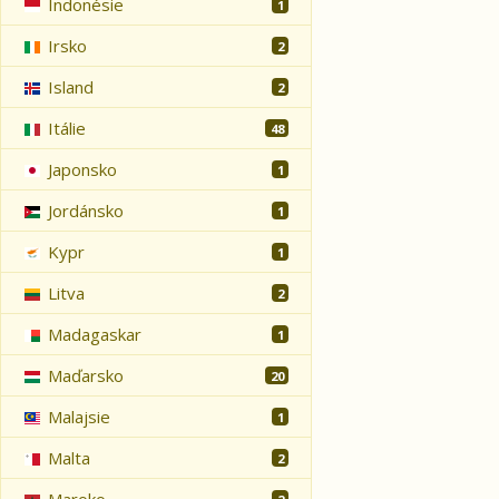
Indonésie
1
Irsko
2
Island
2
Itálie
48
Japonsko
1
Jordánsko
1
Kypr
1
Litva
2
Madagaskar
1
Maďarsko
20
Malajsie
1
Malta
2