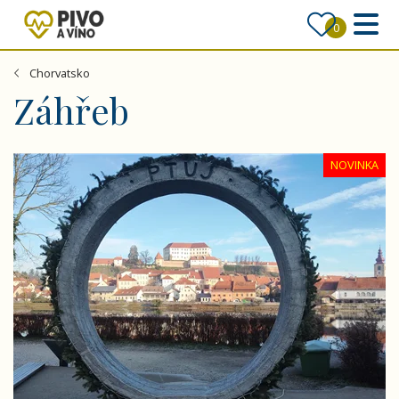
0
Chorvatsko
Záhřeb
Slovinsko - lázně Radenci - pohodový relax
NOVINKA