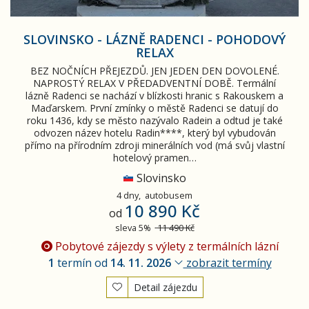
SLOVINSKO - LÁZNĚ RADENCI - POHODOVÝ
RELAX
BEZ NOČNÍCH PŘEJEZDŮ. JEN JEDEN DEN DOVOLENÉ.
NAPROSTÝ RELAX V PŘEDADVENTNÍ DOBĚ. Termální
lázně Radenci se nachází v blízkosti hranic s Rakouskem a
Maďarskem. První zmínky o městě Radenci se datují do
roku 1436, kdy se město nazývalo Radein a odtud je také
odvozen název hotelu Radin****, který byl vybudován
přímo na přírodním zdroji minerálních vod (má svůj vlastní
hotelový pramen…
Slovinsko
4 dny,
autobusem
10 890 Kč
od
sleva 5%
11 490 Kč
Pobytové zájezdy s výlety z termálních lázní
1
termín od
14. 11. 2026
zobrazit termíny
Detail zájezdu