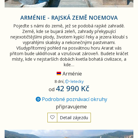
ARMÉNIE - RAJSKÁ ZEMĚ NOEMOVA
Pojeďte s námi do země, jež se podobá rajské zahradě.
Země, kde se bujará zeleň, zahrady překypující
nejexotičtějšími plody, životem kypící řeky a jezera kloubí s
vyprahlými skalisky a nekonečnými pastvinami.
Všudypřítomný pohled na posvátnou horu Ararat vás
přitom bude uklidňovat a vzrušovat zároveň. Budete kráčet
místy, kde v nejstarších dobách kvetla bohatá civilizace, a
kde…
Arménie
8 dní,
letecky
42 990 Kč
od
Podrobné poznávací okruhy
připravujeme
Detail zájezdu
Arménie a Gruzie