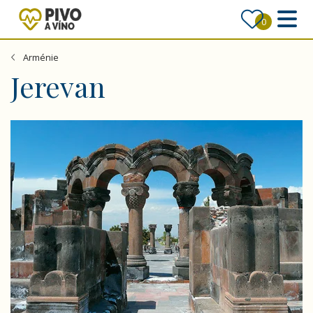
0
Arménie
Jerevan
Arménie - rajská země Noemova