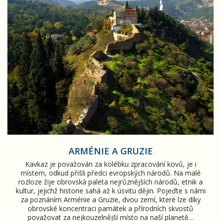
ARMÉNIE A GRUZIE
Kavkaz je považován za kolébku zpracování kovů, je i
místem, odkud přišli předci evropských národů. Na malé
rozloze žije obrovská paleta nejrůznějších národů, etnik a
kultur, jejichž historie sahá až k úsvitu dějin. Pojeďte s námi
za poznáním Arménie a Gruzie, dvou zemí, které lze díky
obrovské koncentraci památek a přírodních skvostů
považovat za nejkouzelnější místo na naší planetě…