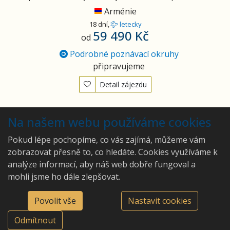
Arménie
18 dní,
letecky
59 490 Kč
od
Podrobné poznávací okruhy
připravujeme
Detail zájezdu
Vyhledány
2
zájezdy
Na našem webu používáme cookies
Pokud lépe pochopíme, co vás zajímá, můžeme vám
zobrazovat přesně to, co hledáte. Cookies využíváme k
analýze informací, aby náš web dobře fungoval a
Ing. Hana Lepková - CA
mohli jsme ho dále zlepšovat.
Pivo a víno.cz
©2026 Ing. Hana Lepková -
Východní 546, 66424 Drásov
CA Pivo a víno.cz
Povolit vše
Nastavit cookies
774548539
Odmítnout
hana.lepkova@pivoavino.cz