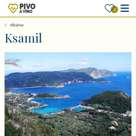
0
Albánie
Ksamil
Korfu a Albánie - letecky