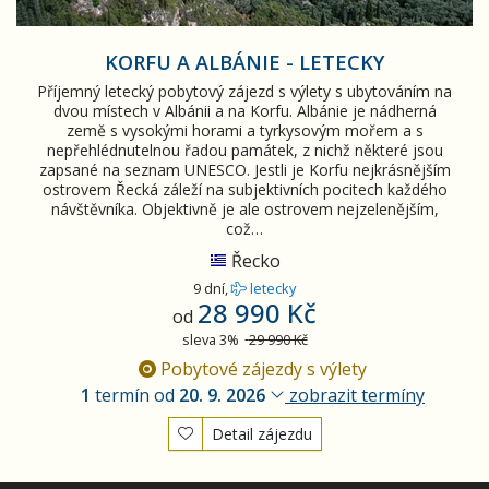
KORFU A ALBÁNIE - LETECKY
Příjemný letecký pobytový zájezd s výlety s ubytováním na
dvou místech v Albánii a na Korfu. Albánie je nádherná
země s vysokými horami a tyrkysovým mořem a s
nepřehlédnutelnou řadou památek, z nichž některé jsou
zapsané na seznam UNESCO. Jestli je Korfu nejkrásnějším
ostrovem Řecká záleží na subjektivních pocitech každého
návštěvníka. Objektivně je ale ostrovem nejzelenějším,
což…
Řecko
9 dní,
letecky
28 990 Kč
od
sleva 3%
29 990 Kč
Pobytové zájezdy s výlety
1
termín od
20. 9. 2026
zobrazit termíny
Detail zájezdu